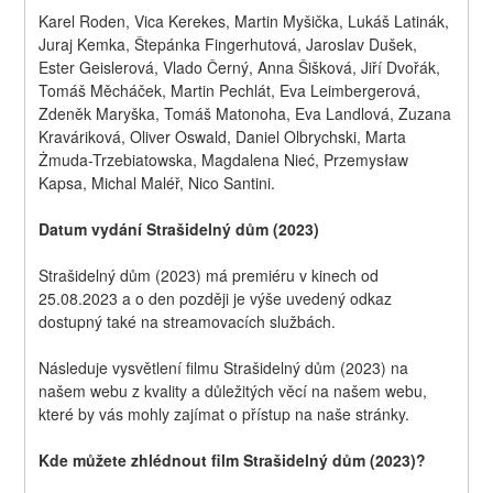
Karel Roden, Vica Kerekes, Martin Myšička, Lukáš Latinák, 
Juraj Kemka, Štepánka Fingerhutová, Jaroslav Dušek, 
Ester Geislerová, Vlado Černý, Anna Šišková, Jiří Dvořák, 
Tomáš Měcháček, Martin Pechlát, Eva Leimbergerová, 
Zdeněk Maryška, Tomáš Matonoha, Eva Landlová, Zuzana 
Kraváriková, Oliver Oswald, Daniel Olbrychski, Marta 
Żmuda-Trzebiatowska, Magdalena Nieć, Przemysław 
Kapsa, Michal Maléř, Nico Santini.
Datum vydání Strašidelný dům (2023)
Strašidelný dům (2023) má premiéru v kinech od 
25.08.2023 a o den později je výše uvedený odkaz 
dostupný také na streamovacích službách.
Následuje vysvětlení filmu Strašidelný dům (2023) na 
našem webu z kvality a důležitých věcí na našem webu, 
které by vás mohly zajímat o přístup na naše stránky.
Kde můžete zhlédnout film Strašidelný dům (2023)?