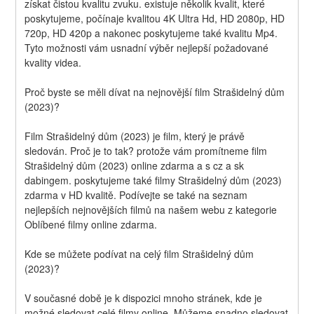
získat čistou kvalitu zvuku. existuje několik kvalit, které 
poskytujeme, počínaje kvalitou 4K Ultra Hd, HD 2080p, HD 
720p, HD 420p a nakonec poskytujeme také kvalitu Mp4. 
Tyto možnosti vám usnadní výběr nejlepší požadované 
kvality videa.
Proč byste se měli dívat na nejnovější film Strašidelný dům 
(2023)?
Film Strašidelný dům (2023) je film, který je právě 
sledován. Proč je to tak? protože vám promítneme film 
Strašidelný dům (2023) online zdarma a s cz a sk 
dabingem. poskytujeme také filmy Strašidelný dům (2023) 
zdarma v HD kvalitě. Podívejte se také na seznam 
nejlepších nejnovějších filmů na našem webu z kategorie 
Oblíbené filmy online zdarma.
Kde se můžete podívat na celý film Strašidelný dům 
(2023)?
V současné době je k dispozici mnoho stránek, kde je 
možné sledovat celé filmy online. Můžeme snadno sledovat 