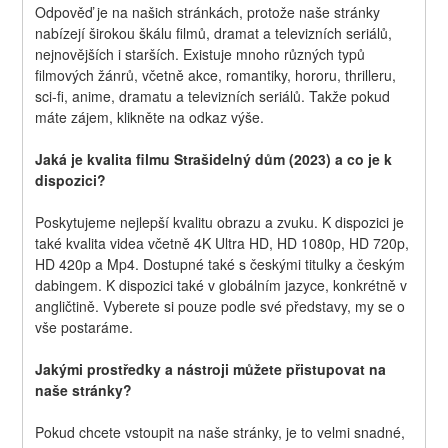
Odpověď je na našich stránkách, protože naše stránky 
nabízejí širokou škálu filmů, dramat a televizních seriálů, 
nejnovějších i starších. Existuje mnoho různých typů 
filmových žánrů, včetně akce, romantiky, hororu, thrilleru, 
sci-fi, anime, dramatu a televizních seriálů. Takže pokud 
máte zájem, klikněte na odkaz výše.
Jaká je kvalita filmu Strašidelný dům (2023) a co je k 
dispozici?
Poskytujeme nejlepší kvalitu obrazu a zvuku. K dispozici je 
také kvalita videa včetně 4K Ultra HD, HD 1080p, HD 720p, 
HD 420p a Mp4. Dostupné také s českými titulky a českým 
dabingem. K dispozici také v globálním jazyce, konkrétně v 
angličtině. Vyberete si pouze podle své představy, my se o 
vše postaráme.
Jakými prostředky a nástroji můžete přistupovat na 
naše stránky?
Pokud chcete vstoupit na naše stránky, je to velmi snadné, 