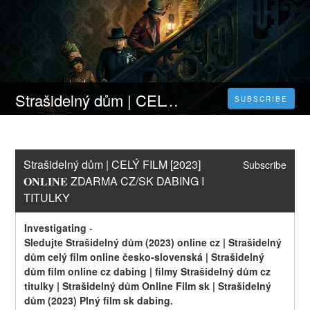
Strašidelný dům | CELÝ FILM [2023] 𝐎𝐍𝐋𝐈𝐍𝐄 ZDARMA CZ/SK DABING I TITULKY
SUBSCRIBE
Strašidelný dům | CELÝ FILM [2023] 
Subscribe
𝐎𝐍𝐋𝐈𝐍𝐄 ZDARMA CZ/SK DABING I 
TITULKY
Investigating
-
Sledujte Strašidelný dům (2023) online cz | Strašidelný 
dům celý film online česko-slovenská | Strašidelný 
dům film online cz dabing | filmy Strašidelný dům cz 
titulky | Strašidelný dům Online Film sk | Strašidelný 
dům (2023) Plný film sk dabing.