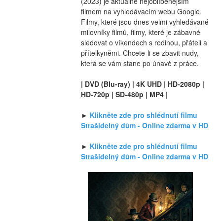
(2023) je aktuálně nejoblíbenějším 
filmem na vyhledávacím webu Google. 
Filmy, které jsou dnes velmi vyhledávané 
milovníky filmů, filmy, které je zábavné 
sledovat o víkendech s rodinou, přáteli a 
přítelkyněmi. Chcete-li se zbavit nudy, 
která se vám stane po únavě z práce.
| DVD (Blu-ray) | 4K UHD | HD-2080p | 
HD-720p | SD-480p | MP4 |
► 
Klikněte zde pro shlédnutí filmu 
Strašidelný dům - Online zdarma v HD
► 
Klikněte zde pro shlédnutí filmu 
Strašidelný dům - Online zdarma v HD