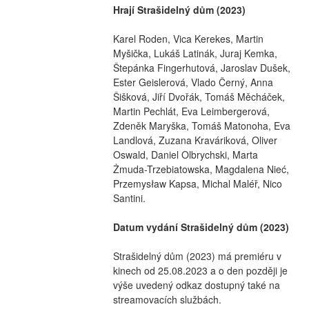
Hrají Strašidelný dům (2023)
Karel Roden, Vica Kerekes, Martin 
Myšička, Lukáš Latinák, Juraj Kemka, 
Štepánka Fingerhutová, Jaroslav Dušek, 
Ester Geislerová, Vlado Černý, Anna 
Šišková, Jiří Dvořák, Tomáš Měcháček, 
Martin Pechlát, Eva Leimbergerová, 
Zdeněk Maryška, Tomáš Matonoha, Eva 
Landlová, Zuzana Kraváriková, Oliver 
Oswald, Daniel Olbrychski, Marta 
Żmuda-Trzebiatowska, Magdalena Nieć, 
Przemysław Kapsa, Michal Maléř, Nico 
Santini.
Datum vydání Strašidelný dům (2023)
Strašidelný dům (2023) má premiéru v 
kinech od 25.08.2023 a o den později je 
výše uvedený odkaz dostupný také na 
streamovacích službách.